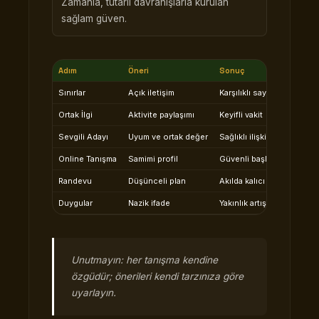
Zamanla, tutarlı davranışlarla kurulan
sağlam güven.
Adım
Öneri
Sonuç
Sınırlar
Açık iletişim
Karşılıklı saygı
Ortak İlgi
Aktivite paylaşımı
Keyifli vakit
Sevgili Adayı
Uyum ve ortak değer
Sağlıklı ilişki
Online Tanışma
Samimi profil
Güvenli başlangıç
Randevu
Düşünceli plan
Akılda kalıcı an
Duygular
Nazik ifade
Yakınlık artışı
Unutmayın: her tanışma kendine
özgüdür; önerileri kendi tarzınıza göre
uyarlayın.